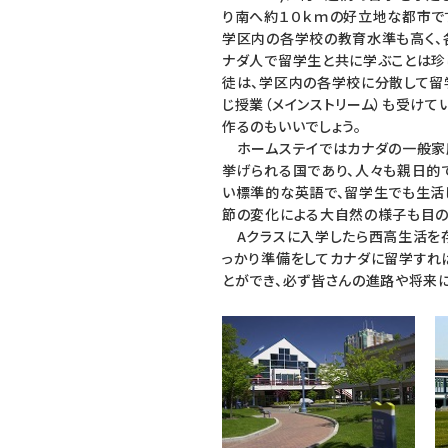
り南へ約１０ｋｍの好立地な都市で
学区内の各学校の教育水準も高く、
ナダ人で留学生と共に学ぶことは珍
徒は、学区内の各学校に分散して留学
じ授業（メインストリーム）も受け
作るのもいいでしょう。
ホームステイではカナダの一般家庭
挙げられる国であり、人々も親日的
い標準的な英語で、留学生でも生活
節の変化による大自然の様子も目の
Aクラスに入学したら西高生活を存
っかり準備をしてカナダに留学すれ
とができ、必ず皆さんの進路や将来に