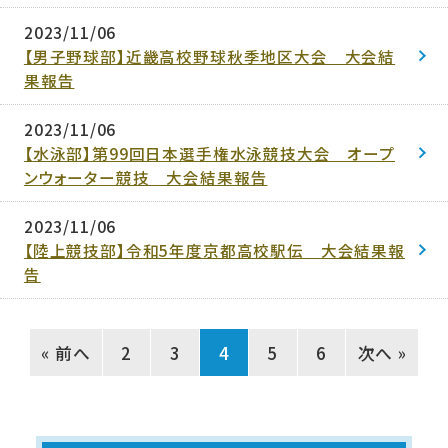
2023/11/06
【男子野球部】近畿高校野球秋季地区大会 大会結
果報告
2023/11/06
【水泳部】第99回日本選手権水泳競技大会 オープ
ンウォーター競技 大会結果報告
2023/11/06
【陸上競技部】令和5年度京都高校駅伝 大会結果報
告
« 前へ
2
3
4
5
6
次へ »