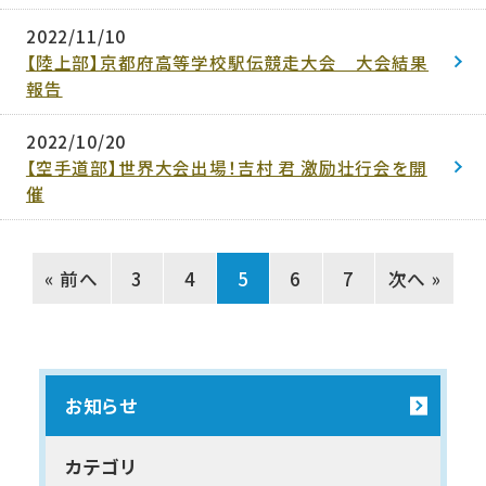
2022/11/10
【陸上部】京都府高等学校駅伝競走大会 大会結果
報告
2022/10/20
【空手道部】世界大会出場！吉村 君 激励壮行会を開
催
« 前へ
3
4
5
6
7
次へ »
お知らせ
カテゴリ