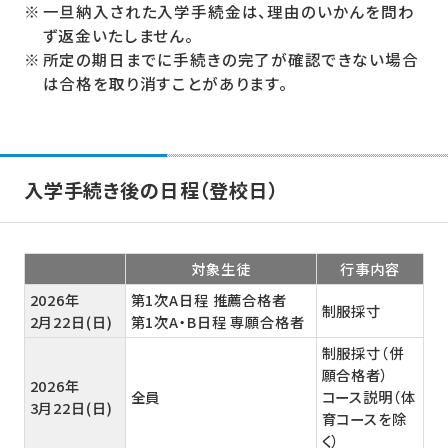
一旦納入された入学手続金は、理由のいかんを問わ
ず返金いたしません。
所定の期日までに手続きの完了が確認できない場合
は合格を取り消すことがあります。
入学手続き後の日程（登校日）
対象生徒
行事内容
2026年
第1次A日程 推薦合格者
制服採寸
2月22日(日)
第1次A・B日程 専願合格者
制服採寸（併
願合格者）
2026年
全員
コース説明（体
3月22日(日)
育コースを除
く）