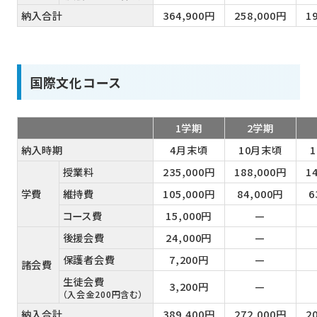
納入合計
364,900円
258,000円
1
国際文化コース
1学期
2学期
納入時期
4月末頃
10月末頃
授業料
235,000円
188,000円
1
学費
維持費
105,000円
84,000円
6
コース費
15,000円
—
後援会費
24,000円
—
保護者会費
7,200円
—
諸会費
生徒会費
3,200円
—
（入会金200円含む）
納入合計
389,400円
272,000円
2