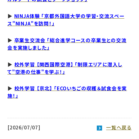
▶︎
NINJA体験 「京都外国語大学の学習・交流スペー
ス"NINJA"を訪問！」
▶︎
卒業生交流会 「総合進学コースの卒業生との交流
会を実施しました」
▶︎
校外学習 【関西国際空港】 「制限エリアに潜入し
て"空港の仕事"を学ぶ！」
▶︎
校外学習 【京北】 「ECOいちごの収穫＆試食会を実
施！」
[2026/07/07]
一覧へ戻る