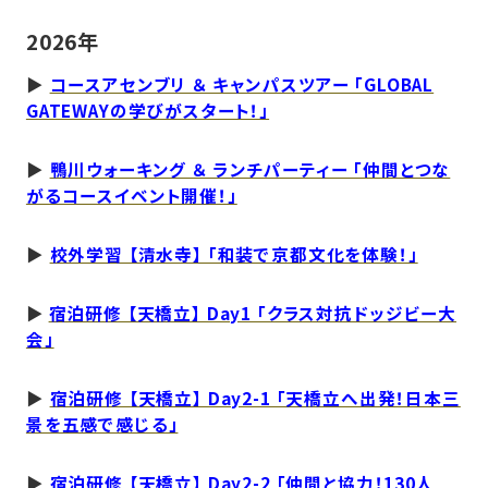
2026年
▶︎
コースアセンブリ ＆ キャンパスツアー 「GLOBAL
GATEWAYの学びがスタート！」
▶︎
鴨川ウォーキング ＆ ランチパーティー 「仲間とつな
がるコースイベント開催！」
▶
校外学習 【清水寺】 「和装で京都文化を体験！」
▶
宿泊研修 【天橋立】 Day1 「クラス対抗ドッジビー大
会」
▶
宿泊研修 【天橋立】 Day2-1 「天橋立へ出発！日本三
景を五感で感じる」
▶
宿泊研修 【天橋立】 Day2-2 「仲間と協力！130人